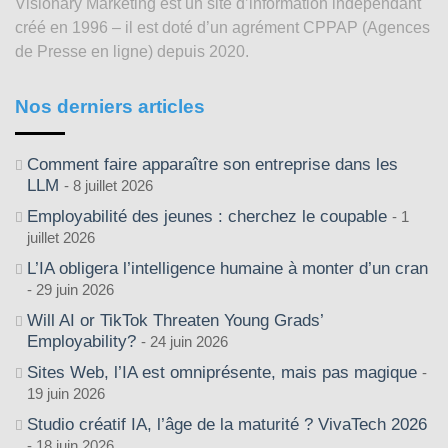
Visionary Marketing est un site d’information indépendant
2003
créé en 1996 – il est doté d’un agrément CPPAP (Agences
de Presse en ligne) depuis 2020.
Nos derniers articles
Comment faire apparaître son entreprise dans les
LLM
8 juillet 2026
Employabilité des jeunes : cherchez le coupable
1
juillet 2026
L’IA obligera l’intelligence humaine à monter d’un cran
29 juin 2026
Will AI or TikTok Threaten Young Grads’
Employability?
24 juin 2026
Sites Web, l’IA est omniprésente, mais pas magique
19 juin 2026
Studio créatif IA, l’âge de la maturité ? VivaTech 2026
18 juin 2026